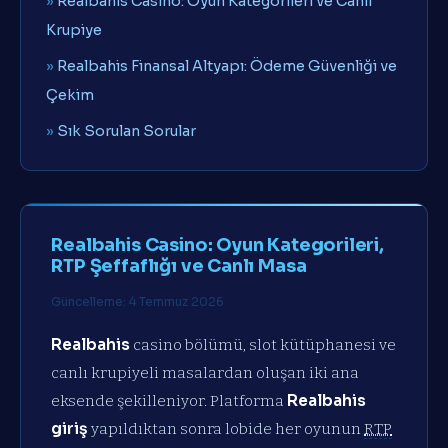
Realbahis Casino: Oyun Kategorileri ve Canlı
Krupiye
Realbahis Finansal Altyapı: Ödeme Güvenliği ve
Çekim
Sık Sorulan Sorular
Realbahis Casino: Oyun Kategorileri,
RTP Şeffaflığı ve Canlı Masa
Güncelleme: 4 Temmuz 2026
Realbahis
casino bölümü, slot kütüphanesi ve
canlı krupiyeli masalardan oluşan iki ana
eksende şekilleniyor. Platforma
Realbahis
giriş
yapıldıktan sonra lobide her oyunun
RTP