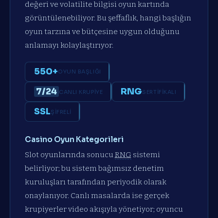
değeri ve volatilite bilgisi oyun kartında
görüntülenebiliyor. Bu şeffaflık, hangi başlığın
oyun tarzına ve bütçesine uygun olduğunu
anlamayı kolaylaştırıyor.
550+
OYUN BAŞLIĞI
7/24
RNG
CANLI KRUPIYE
SERTIFIKALI
SSL
ŞIFRELI
Casino Oyun Kategorileri
Slot oyunlarında sonucu
RNG
sistemi
belirliyor; bu sistem bağımsız denetim
kuruluşları tarafından periyodik olarak
onaylanıyor. Canlı masalarda ise gerçek
krupiyerler video akışıyla yönetiyor; oyuncu