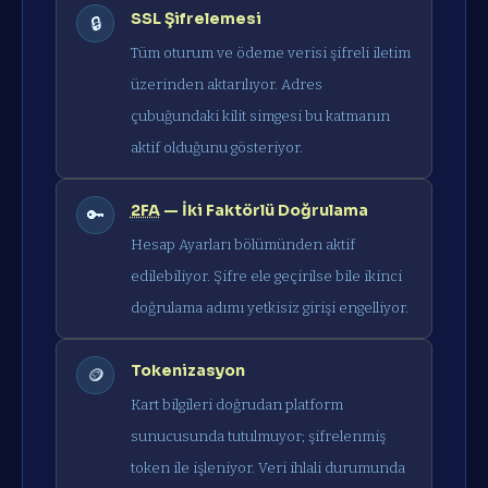
SSL Şifrelemesi
🔒
Tüm oturum ve ödeme verisi şifreli iletim
üzerinden aktarılıyor. Adres
çubuğundaki kilit simgesi bu katmanın
aktif olduğunu gösteriyor.
2FA
— İki Faktörlü Doğrulama
🔑
Hesap Ayarları bölümünden aktif
edilebiliyor. Şifre ele geçirilse bile ikinci
doğrulama adımı yetkisiz girişi engelliyor.
Tokenizasyon
🪙
Kart bilgileri doğrudan platform
sunucusunda tutulmuyor; şifrelenmiş
token ile işleniyor. Veri ihlali durumunda