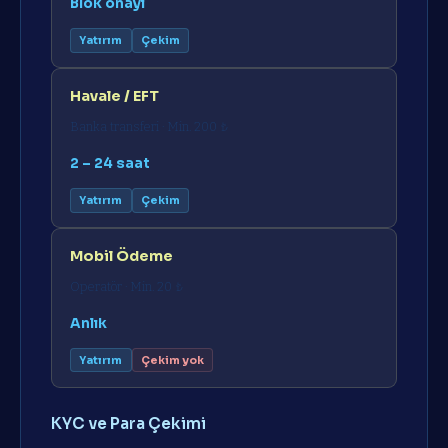
Blok onayı
Yatırım
Çekim
Havale / EFT
Banka transferi · Min. 200 ₺
2 – 24 saat
Yatırım
Çekim
Mobil Ödeme
Operatör · Min. 20 ₺
Anlık
Yatırım
Çekim yok
KYC ve Para Çekimi