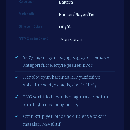
Bakara
Banker/Player/Tie
Düşük
Teorik oran
550'yi aşkın oyun başlığı sağlayıcı, tema ve
kategori filtreleriyle gezilebiliyor
Her slot oyun kartında RTP yüzdesi ve
volatilite seviyesi açıkça belirtilmiş
RNG sertifikalı oyunlar bağımsız denetim
kuruluşlarınca onaylanmış
Canlı krupiyeli blackjack, rulet ve bakara
masaları 7/24 aktif