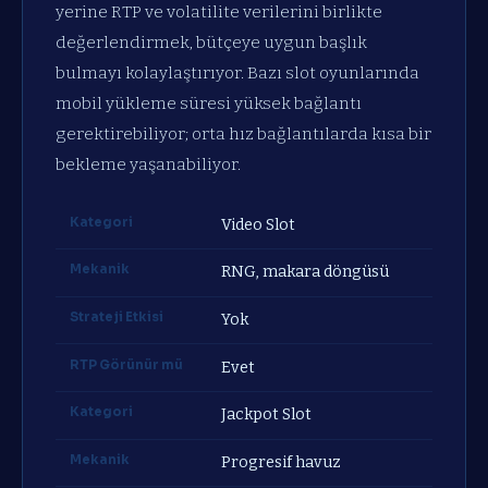
yerine RTP ve volatilite verilerini birlikte
değerlendirmek, bütçeye uygun başlık
bulmayı kolaylaştırıyor. Bazı slot oyunlarında
mobil yükleme süresi yüksek bağlantı
gerektirebiliyor; orta hız bağlantılarda kısa bir
bekleme yaşanabiliyor.
Video Slot
RNG, makara döngüsü
Yok
Evet
Jackpot Slot
Progresif havuz