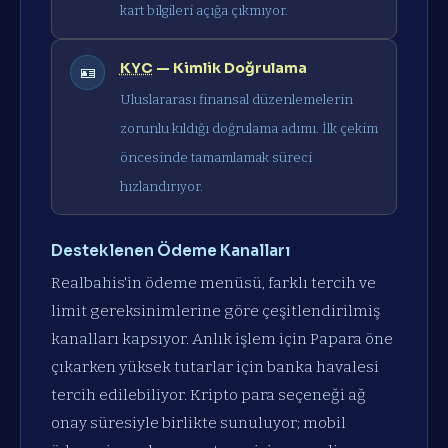
kart bilgileri açığa çıkmıyor.
KYC
— Kimlik Doğrulama
🪪
Uluslararası finansal düzenlemelerin
zorunlu kıldığı doğrulama adımı. İlk çekim
öncesinde tamamlamak süreci
hızlandırıyor.
Desteklenen Ödeme Kanalları
Realbahis'in ödeme menüsü, farklı tercih ve
limit gereksinimlerine göre çeşitlendirilmiş
kanalları kapsıyor. Anlık işlem için Papara öne
çıkarken yüksek tutarlar için banka havalesi
tercih edilebiliyor. Kripto para seçeneği ağ
onay süresiyle birlikte sunuluyor; mobil